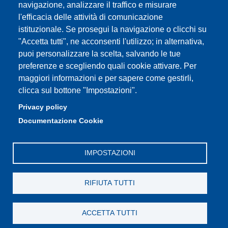
e-mail: urp@unimore.it
navigazione, analizzare il traffico e misurare
PEC: primo contatto: urp@pec.unimore.it
l'efficacia delle attività di comunicazione
Indirizzo ReGIndE per notifica Atti Processuali:
istituzionale. Se prosegui la navigazione o clicchi su
direzionelegale@pec.unimore.it
"Accetta tutti", ne acconsenti l'utilizzo; in alternativa,
puoi personalizzare la scelta, salvando le tue
Sede di Modena
: Via Università 4, 41121 Modena, Tel. 059
preferenze e scegliendo quali cookie attivare. Per
2056511 - Fax 059 245156
maggiori informazioni e per sapere come gestirli,
clicca sul bottone "Impostazioni".
Sede di Reggio Emilia
: Viale A. Allegri 9, 42121 Reggio
Emilia, Tel. 0522 523041 - Fax 0522 523045
Privacy policy
Documentazione Cookie
IMPOSTAZIONI
RIFIUTA TUTTI
ACCETTA TUTTI