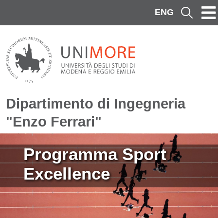
Salta al contenuto principale
ENG
Cerca
Dipartimento di Ingegneria
"Enzo Ferrari"
Immagine
Programma Sport
Excellence