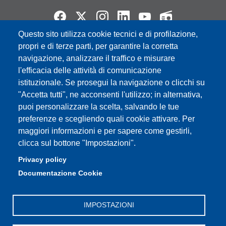
Questo sito utilizza cookie tecnici e di profilazione,
Partita IVA: 00427620364
propri e di terze parti, per garantire la corretta
e-mail: urp@unimore.it
navigazione, analizzare il traffico e misurare
PEC: primo contatto: urp@pec.unimore.it
l'efficacia delle attività di comunicazione
Indirizzo ReGIndE per notifica Atti Processuali:
istituzionale. Se prosegui la navigazione o clicchi su
direzionelegale@pec.unimore.it
"Accetta tutti", ne acconsenti l'utilizzo; in alternativa,
puoi personalizzare la scelta, salvando le tue
Sede di Modena
: Via Università 4, 41121 Modena, Tel. 059
preferenze e scegliendo quali cookie attivare. Per
2056511 - Fax 059 245156
maggiori informazioni e per sapere come gestirli,
clicca sul bottone "Impostazioni".
Sede di Reggio Emilia
: Viale A. Allegri 9, 42121 Reggio
Emilia, Tel. 0522 523041 - Fax 0522 523045
Privacy policy
Documentazione Cookie
IMPOSTAZIONI