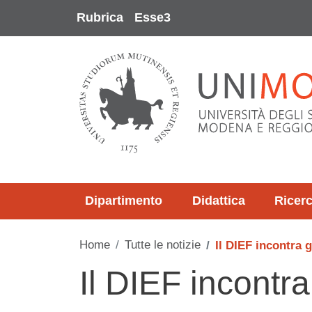
Salta al contenuto principale
Rubrica
Esse3
Dipartimento
Didattica
Ricer
Home
Tutte le notizie
Il DIEF incontra gl
Il DIEF incontra 