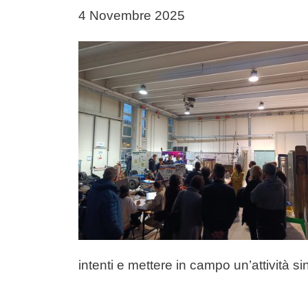
Data di pubblicazione della notizia
4 Novembre 2025
Immagine notizia
Immagine
Testo notizia
intenti e mettere in campo un’attività si