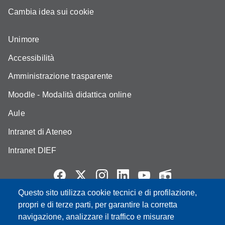
Cambia idea sui cookie
Unimore
Accessibilità
Amministrazione trasparente
Moodle - Modalità didattica online
Aule
Intranet di Ateneo
Intranet DIEF
Questo sito utilizza cookie tecnici e di profilazione,
Partita IVA: 00427620364
propri e di terze parti, per garantire la corretta
e-mail: urp@unimore.it
navigazione, analizzare il traffico e misurare