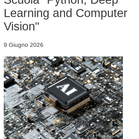
Learning and Computer
Vision"
Data di pubblicazione della notizia
9 Giugno 2026
Immagine notizia
Immagine
Testo notizia