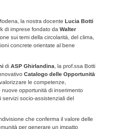
 Modena, la nostra docente
Lucia Botti
ork di imprese fondato da
Walter
ne sui temi della circolarità, del clima,
zioni concrete orientate al bene
hi
di
ASP Ghirlandina
, la prof.ssa Botti
innovativo
Catalogo delle Opportunità
r valorizzare le competenze,
e nuove opportunità di inserimento
i servizi socio-assistenziali del
divisione che conferma il valore delle
 comunità per generare un impatto