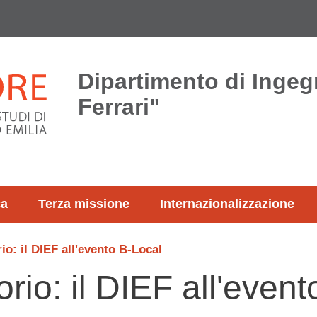
Dipartimento di Ingeg
Ferrari"
ca
Terza missione
Internazionalizzazione
rio: il DIEF all'evento B-Local
torio: il DIEF all'even