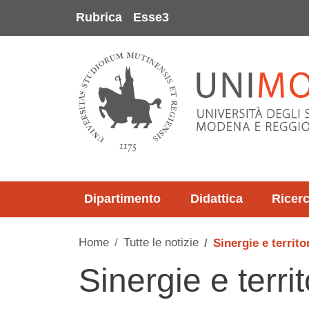
Salta al contenuto principale
Rubrica
Esse3
Dipartimento
Didattica
Ricer
Home
Tutte le notizie
Sinergie e territo
Sinergie e terri