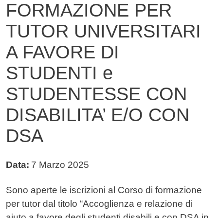
FORMAZIONE PER
TUTOR UNIVERSITARI
A FAVORE DI
STUDENTI e
STUDENTESSE CON
DISABILITA’ E/O CON
DSA
Data:
7 Marzo 2025
Testo avviso
Sono aperte le iscrizioni al Corso di formazione
per tutor dal titolo “Accoglienza e relazione di
aiuto a favore degli studenti disabili e con DSA in