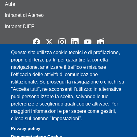
Aule
Intranet di Ateneo
Intranet DIEF
Questo sito utilizza cookie tecnici e di profilazione,
Partita IVA: 00427620364
propri e di terze parti, per garantire la corretta
e-mail: urp@unimore.it
navigazione, analizzare il traffico e misurare
PEC: primo contatto: urp@pec.unimore.it
l'efficacia delle attività di comunicazione
Indirizzo ReGIndE per notifica Atti Processuali:
istituzionale. Se prosegui la navigazione o clicchi su
direzionelegale@pec.unimore.it
"Accetta tutti", ne acconsenti l'utilizzo; in alternativa,
puoi personalizzare la scelta, salvando le tue
Sede di Modena
: Via Università 4, 41121 Modena, Tel. 059
preferenze e scegliendo quali cookie attivare. Per
2056511 - Fax 059 245156
maggiori informazioni e per sapere come gestirli,
clicca sul bottone "Impostazioni".
Sede di Reggio Emilia
: Viale A. Allegri 9, 42121 Reggio
Emilia, Tel. 0522 523041 - Fax 0522 523045
Privacy policy
Documentazione Cookie