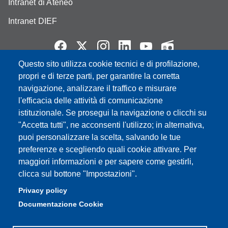
Intranet di Ateneo
Intranet DIEF
Questo sito utilizza cookie tecnici e di profilazione,
propri e di terze parti, per garantire la corretta
Partita IVA: 00427620364
e-mail: urp@unimore.it
navigazione, analizzare il traffico e misurare
PEC: primo contatto: urp@pec.unimore.it
l'efficacia delle attività di comunicazione
Indirizzo ReGIndE per notifica Atti Processuali:
istituzionale. Se prosegui la navigazione o clicchi su
direzionelegale@pec.unimore.it
"Accetta tutti", ne acconsenti l'utilizzo; in alternativa,
puoi personalizzare la scelta, salvando le tue
Sede di Modena
: Via Università 4, 41121 Modena, Tel. 059
preferenze e scegliendo quali cookie attivare. Per
2056511 - Fax 059 245156
maggiori informazioni e per sapere come gestirli,
clicca sul bottone "Impostazioni".
Sede di Reggio Emilia
: Viale A. Allegri 9, 42121 Reggio
Emilia, Tel. 0522 523041 - Fax 0522 523045
Privacy policy
Documentazione Cookie