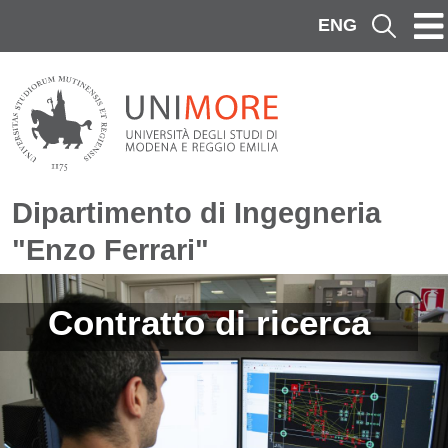
Salta al contenuto principale
ENG
Cerca
Dipartimento di Ingegneria
"Enzo Ferrari"
Immagine
Contratto di ricerca