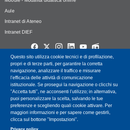
Moodle - Modalità didattica online
Aule
Intranet di Ateneo
Intranet DIEF
Questo sito utilizza cookie tecnici e di profilazione,
Partita IVA: 00427620364
propri e di terze parti, per garantire la corretta
e-mail: urp@unimore.it
navigazione, analizzare il traffico e misurare
PEC: primo contatto: urp@pec.unimore.it
l'efficacia delle attività di comunicazione
Indirizzo ReGIndE per notifica Atti Processuali:
istituzionale. Se prosegui la navigazione o clicchi su
direzionelegale@pec.unimore.it
"Accetta tutti", ne acconsenti l'utilizzo; in alternativa,
puoi personalizzare la scelta, salvando le tue
Sede di Modena
: Via Università 4, 41121 Modena, Tel. 059
preferenze e scegliendo quali cookie attivare. Per
2056511 - Fax 059 245156
maggiori informazioni e per sapere come gestirli,
clicca sul bottone "Impostazioni".
Sede di Reggio Emilia
: Viale A. Allegri 9, 42121 Reggio
Emilia, Tel. 0522 523041 - Fax 0522 523045
Privacy policy