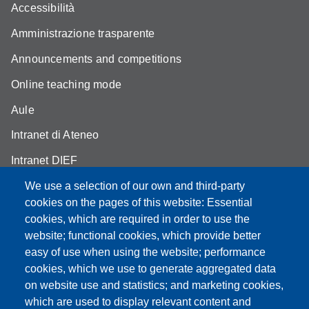
Accessibilità
Amministrazione trasparente
Announcements and competitions
Online teaching mode
Aule
Intranet di Ateneo
Intranet DIEF
We use a selection of our own and third-party
cookies on the pages of this website: Essential
cookies, which are required in order to use the
Partita IVA: 00427620364
website; functional cookies, which provide better
e-mail: urp@unimore.it
easy of use when using the website; performance
PEC: primo contatto: urp@pec.unimore.it
cookies, which we use to generate aggregated data
Indirizzo ReGIndE per notifica Atti Processuali:
on website use and statistics; and marketing cookies,
direzionelegale@pec.unimore.it
which are used to display relevant content and