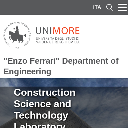
Skip to main content
ITA
Cerca
"Enzo Ferrari" Department of
Engineering
Image
Construction
Science and
Technology
Laboratory