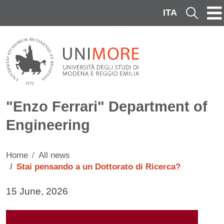
Skip to main content
ITA
Cerca
"Enzo Ferrari" Department of
Engineering
Home
All news
Stai pensando a un Dottorato di Ricerca?
Data di pubblicazione della notizia
15 June, 2026
Immagine notizia
Image
Testo notizia