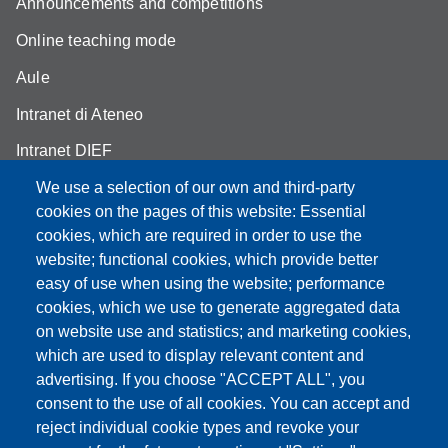
Announcements and competitions
Online teaching mode
Aule
Intranet di Ateneo
Intranet DIEF
We use a selection of our own and third-party
cookies on the pages of this website: Essential
cookies, which are required in order to use the
Partita IVA: 00427620364
website; functional cookies, which provide better
e-mail: urp@unimore.it
easy of use when using the website; performance
PEC: primo contatto: urp@pec.unimore.it
cookies, which we use to generate aggregated data
Indirizzo ReGIndE per notifica Atti Processuali:
on website use and statistics; and marketing cookies,
direzionelegale@pec.unimore.it
which are used to display relevant content and
advertising. If you choose "ACCEPT ALL", you
Sede di Modena
: Via Università 4, 41121 Modena, Tel. 059
consent to the use of all cookies. You can accept and
2056511 - Fax 059 245156
reject individual cookie types and revoke your