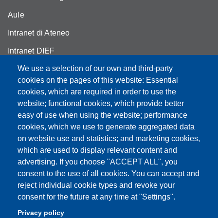
Aule
Intranet di Ateneo
Intranet DIEF
We use a selection of our own and third-party
cookies on the pages of this website: Essential
cookies, which are required in order to use the
Partita IVA: 00427620364
website; functional cookies, which provide better
e-mail: urp@unimore.it
easy of use when using the website; performance
PEC: primo contatto: urp@pec.unimore.it
cookies, which we use to generate aggregated data
Indirizzo ReGIndE per notifica Atti Processuali:
on website use and statistics; and marketing cookies,
direzionelegale@pec.unimore.it
which are used to display relevant content and
advertising. If you choose "ACCEPT ALL", you
Sede di Modena
: Via Università 4, 41121 Modena, Tel. 059
consent to the use of all cookies. You can accept and
2056511 - Fax 059 245156
reject individual cookie types and revoke your
consent for the future at any time at "Settings".
Sede di Reggio Emilia
: Viale A. Allegri 9, 42121 Reggio
Emilia, Tel. 0522 523041 - Fax 0522 523045
Privacy policy